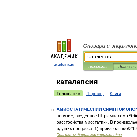
Словари и энциклоп
academic.ru
Толкования
Переводы
каталепсия
Толкование
Перевод
Книги
АМИОСТАТИЧЕСНИЙ СИМПТОМОНО
111
понятие, введенное Штрюмпелем (Strtim
расстройства миостатики. В произволь
идущих процесса: 1) произвольное&#8
Большая медицинская энциклопедия