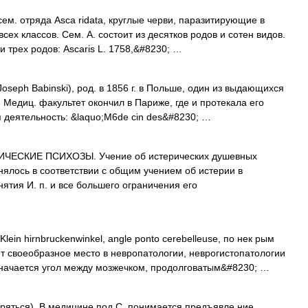
м. отряда Asca ridata, круглые черви, паразитирующие в
ех классов. Сем. А. состоит из десятков родов и сотен видов.
 трех родов: Ascaris L. 1758,&#8230; …
ph Babinski), род. в 1856 г. в Польше, один из выдающихся
 Медиц. факультет окончил в Париже, где и протекала его
 деятельность: &laquo;M6de cin des&#8230; …
ЧЕСКИЕ ПСИХОЗЫ. Учение об истерических душевных
нялось в соответствии с общим учением об истерии в
ятия И. п. и все большего ограничения его
lein hirnbruckenwinkel, angle ponto cerebelleuse, по нек рым
ает своеобразное место в невропатологии, неврогистопатологии
значается угол между мозжечком, продолговатым&#8230; …
ряться). В медицине под С. понимается предъявле ние