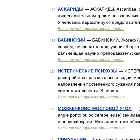
АСКАРИДЫ
— АСКАРИДЫ, Ascaridae, се
112
пищеварительном тракте позвоночных вс
У человека паразитируют представители
Большая медицинская энциклопедия
БАБИНСКИЙ
— БАБИНСКИЙ, Жозеф (Jose
113
соврем, невропатологов, ученик Шарко.
дальнейшая научно преподавательская
Большая медицинская энциклопедия
ИСТЕРИЧЕСКИЕ ПСИХОЗЫ
— ИСТЕРИ
114
расстройствах развивалось и видоизме
направлении постепенного сужения пон
самостоятельности. В период …
Большая медицинская энциклопедия
МОЗЖЕЧКОВО-МОСТОВОЙ УГОЛ
— (K
115
angle ponto bulbo cerebelleuse) заним
и неврохирургии. Названием этим обо
Большая медицинская энциклопедия
СИМУЛЯЦИЯ
— (отлат.8шш1аге притво