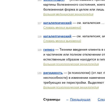
116
картины болезненного состояния, коег
болезненная форма в целом или лишь 
Большая медицинская энциклопедия
каталепсический
— см. каталепсия …
117
Словарь многих выражений
каталептический
— см. каталепсия; ая
118
Словарь многих выражений
гипноз
— Техники введения клиента в 
119
и частичном или полном отключении от
естественным образом находится в гип
Большая психологическая энциклопедия
ригидность
— (в психологии) (от лат. 
120
неспособности) в изменении намеченн
требующих ее перестройки. Выделяют
Большая психологическая энциклопедия
Страницы
←
Предыдущая
Сле