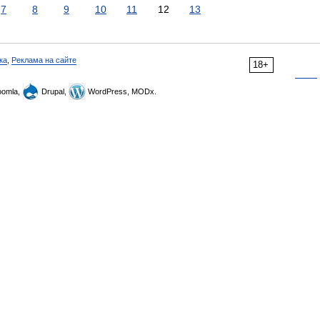
7
8
9
10
11
12
13
ка
,
Реклама на сайте
18+
omla,
Drupal,
WordPress, MODx.