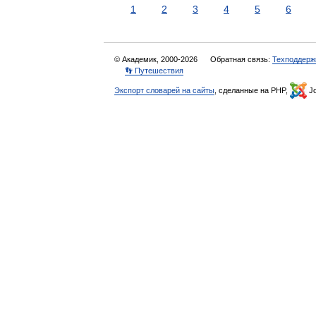
1
2
3
4
5
6
© Академик, 2000-2026
Обратная связь:
Техподдерж
👣 Путешествия
Экспорт словарей на сайты
, сделанные на PHP,
Jo