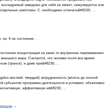
о исследуемый заведомо для себя не имеет; симулируется или
отдельные симптомы. С. необходимо отличать&#8230; …
, ое. К ое состояние …
состояние концентрации на каких то внутренних переживаниях
 внешнего мира. Считается, что человек почти все время
нозе (трансе), и даже при&#8230; …
rigidus жесткий, твердый) затрудненность (вплоть до полной
ой субъектом программы деятельности в условиях, объективно
 когнитивную, аффективную и&#8230; …
дующая
→