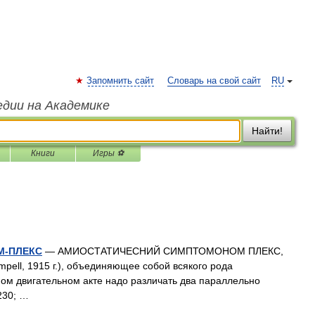
Запомнить сайт
Словарь на свой сайт
RU
едии на Академике
Найти!
Книги
Игры ⚽
М-ПЛЕКС
— АМИОСТАТИЧЕСНИЙ СИМПТОМОНОМ ПЛЕКС,
pell, 1915 г.), объединяющее собой всякого рода
ном двигательном акте надо различать два параллельно
230; …